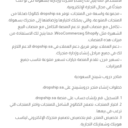
الاستخدام، مما يتيح لك إنشاء متجرك وإدارته بسهولة حتى لو كنت
مبتدئًا في مجال التجارة الإلكترونية.
• مجموعة واسعة من المنتجات: توفر dropship.sa كتالوجًا ضخمًا من
المنتجات المتنوعة، والتي يمكنك اختيارها وإضافتها إلى متجرك بسهولة.
• تكامل مع منصات البيع: تدعم المنصة التكامل مع منصات البيع
الشهيرة مثل Shopify وWooCommerce، مما يتيح لك الاستفادة من
ميزات هذه المنصات.
• دعم العملاء: يوفر فريق دعم العملاء في dropship.sa الدعم اللازم
لك في جميع مراحل إنشاء وإدارة متجرك.
• تسعير مرن: تقدم المنصة خيارات تسعير متنوعة تناسب جميع
الميزانيات.
متاجر دروب شيبنج السعودية
خطوات إنشاء متجر دروبشيبنج على dropship.sa:
1. التسجيل: قم بإنشاء حساب على منصة dropship.sa.
2. اختيار المنتجات: تصفح الكتالوج الشامل للمنتجات واختر المنتجات التي
ترغب في بيعها.
3. تخصيص المتجر: قم بتخصيص تصميم متجرك الإلكتروني ليناسب
هويتك وشعارتك التجارية.