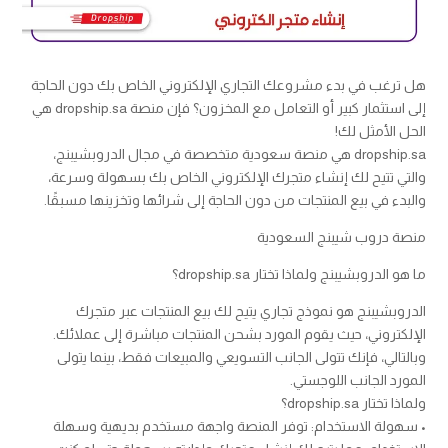
هل ترغب في بدء مشروعك التجاري الإلكتروني الخاص بك دون الحاجة
إلى استثمار كبير أو التعامل مع المخزون؟ فإن منصة dropship.sa هي
الحل الأمثل لك!
dropship.sa هي منصة سعودية متخصصة في مجال الدروبشيبنج،
والتي تتيح لك إنشاء متجرك الإلكتروني الخاص بك بسهولة وسرعة،
والبدء في بيع المنتجات من دون الحاجة إلى شرائها وتخزينها مسبقًا.
منصة دروب شيبنج السعودية
ما هو الدروبشيبنج ولماذا تختار dropship.sa؟
الدروبشيبنج هو نموذج تجاري يتيح لك بيع المنتجات عبر متجرك
الإلكتروني، حيث يقوم المورد بشحن المنتجات مباشرة إلى عملائك.
وبالتالي، فإنك تتولى الجانب التسويعي والمبيعات فقط، بينما يتولى
المورد الجانب اللوجستي.
ولماذا تختار dropship.sa؟
• سهولة الاستخدام: توفر المنصة واجهة مستخدم بديهية وسهلة