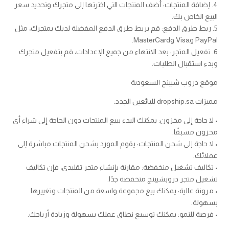
4. إضافة المنتجات: أضف المنتجات التي اخترتها إلى متجرك وتحديد سعر
البيع الخاص بك.
5. ربط طرق الدفع: قم بربط طرق الدفع المفضلة لديك بمتجرك، مثل
PayPal وVisa وMasterCard.
6. تفعيل المتجر: بعد الانتهاء من جميع الإعدادات، قم بتفعيل متجرك
وبدء استقبال الطلبات.
موقع دروب شيبنج السعودىة
مميزات dropship.sa للبائعين الجدد:
• لا حاجة إلى مخزون: يمكنك البدء ببيع المنتجات دون الحاجة إلى شراء أي
مخزون مسبقًا.
• لا حاجة إلى شحن المنتجات: يقوم المورد بشحن المنتجات مباشرة إلى
عملائك.
• تكاليف تشغيل منخفضة: مقارنة بإنشاء متجر تقليدي، فإن تكاليف
تشغيل متجر دروبشيبنج منخفضة جدًا.
• مرونة عالية: يمكنك بيع مجموعة واسعة من المنتجات وتغييرها
بسهولة.
• فرصة للنمو: يمكنك توسيع نطاق عملك بسهولة وزيادة أرباحك.