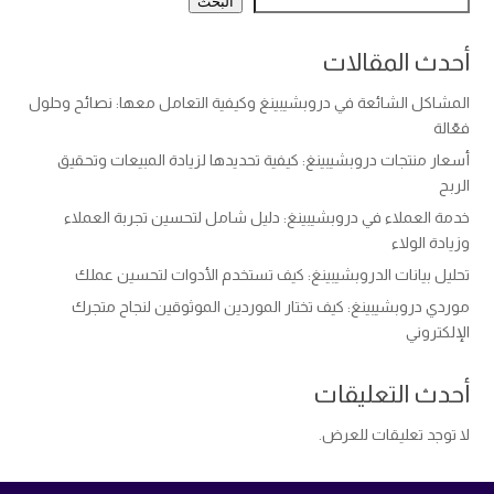
البحث
أحدث المقالات
المشاكل الشائعة في دروبشيبينغ وكيفية التعامل معها: نصائح وحلول
فعّالة
أسعار منتجات دروبشيبينغ: كيفية تحديدها لزيادة المبيعات وتحقيق
الربح
خدمة العملاء في دروبشيبينغ: دليل شامل لتحسين تجربة العملاء
وزيادة الولاء
تحليل بيانات الدروبشيبينغ: كيف تستخدم الأدوات لتحسين عملك
موردي دروبشيبينغ: كيف تختار الموردين الموثوقين لنجاح متجرك
الإلكتروني
أحدث التعليقات
لا توجد تعليقات للعرض.