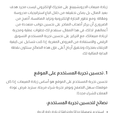
زيادة مبيعات الدروبشيبينغ على متجرك الإلكتروني ليست مجرد هدف
بعيد المنال، بل يمكن تحقيقه من خلال اتباع استراتيجيات مدروسة
وفعّالة. ومع تطور التجارة الإلكترونية وتزايد المنافسة، أصبح من
الضروري أن يركز أصحاب المتاجر على تحسين جوانب متعددة من
أعمالهم. لذلك، في هذا المقال، سنقدم لك خطوات عملية ومجربة
لزيادة مبيعاتك، مع التركيز على تحسين تجربة المستخدم، التسويق
الرقمي، والاستفادة من العروض المغرية. إذا كنت تتساءل عن كيفية
الارتقاء بمتجرك وتحقيق أرباح أعلى، فإن هذه النصائح ستكون نقطة
البداية المثالية لك.
1. تحسين تجربة المستخدم على الموقع
تحسين تجربة المستخدم على الموقع هو أساس زيادة المبيعات. إذا كان
موقعك سهل التصفح ويوفر تجربة شراء مريحة، ستزيد فرص عودة
العملاء للشراء مجددًا.
نصائح لتحسين تجربة المستخدم:
استخدم تصميمًا جذابًا واحترافيًا لزيادة راحة الزوار.