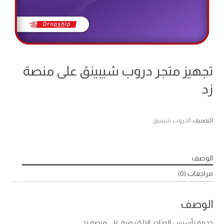
تجهيز متجر دروب شيبينق على منصة
زد
التصنيف:
الدروب شيبينق
الوصف
مراجعات (0)
الوصف
خدمة تأسيس المتاجر الالكترونية على منصة زد