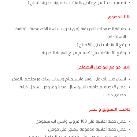
تصميم عدد 1 مربع خاص بالمنتجات ( هوية بصرية للمنتج )
ثالثا: المحتوى
صياغة الصفحات التعريفية (من نحن، سياسة الخصوصية، اتفاقية
الاستخدام).
رفع المنتجات ( حتى 50 منتج )
وضع 10 منتجات في تصميم مربع الهوية البصرية
رابعا: مواقع التواصل الاجتماعي
انشاء حسابات على تويتر وانستقرام وسناب شات وربطهم بالمتجر
عمل 8 تصاميم خاصة بالسوشيال ميديا وعروض تشمل كتابة
محتوى جاذب
خامسا: التسويق والنشر
عمل حملة اعلانية على 100 قروب واتس اب سعودي
عمل حملة اعلانية مدفوعة للمتجر على قوقل
نشر حسابات التواصل على مواقع كبيرة للتواصل الاجتماعي