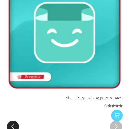
تجهيز متجر دروب شيبينق على سلة
ت
تم التقييم
4.00
من 5